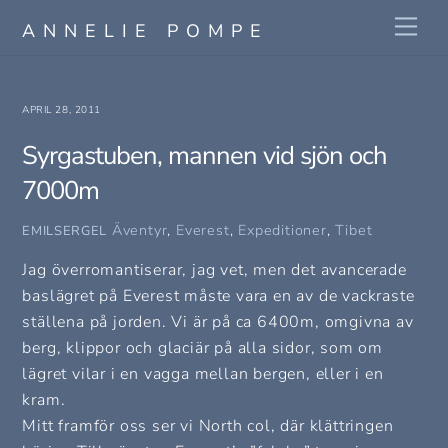
Skip
Me
ANNELIE POMPE
to
content
APRIL 28, 2011
Syrgastuben, mannen vid sjön och
7000m
Äventyr
,
Everest
,
Expeditioner
,
Tibet
EMILSERGEL
Jag överromantiserar, jag vet, men det avancerade
baslägret på Everest måste vara en av de vackraste
ställena på jorden. Vi är på ca 6400m, omgivna av
berg, klippor och glaciär på alla sidor, som om
lägret vilar i en vagga mellan bergen, eller i en
kram.
Mitt framför oss ser vi North col, där klättringen