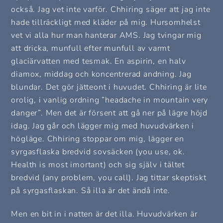
också. Jag vet inte varför. Chhiring säger att jag inte
hade tillräckligt med kläder på mig. Hursomhelst
vet vi alla hur man hanterar AMS. Jag tvingar mig
att dricka, munfull efter munfull av varmt
glaciärvatten med tesmak. En aspirin, en halv
diamox, middag och koncentrerad andning. Jag
blundar. Det gör jätteont i huvudet. Chhiring är lite
orolig, i vanlig ordning ”headache in mountain very
danger”. Men det är försent att gå ner på lägre höjd
idag. Jag går och lägger mig med huvudvärken i
högläge. Chhiring stoppar om mig, lägger en
syrgasflaska bredvid sovsäcken (you use, ok.
Health is most imortant) och sig själv i tältet
bredvid (any problem, you call). Jag tittar skeptiskt
på syrgasflaskan. Så illa är det ändå inte.
Men en bit in i natten är det illa. Huvudvärken är