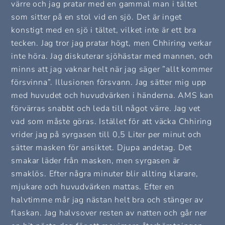
värre och jag pratar med en gammal man i tältet
som sitter på en stol vid en sjö. Det är inget
konstigt med en sjö i tältet, vilket inte är ett bra
tecken. Jag tror jag pratar högt, men Chhiring verkar
inte höra. Jag diskuterar sjöhästar med mannen, och
minns att jag vaknar helt när jag säger ”allt kommer
försvinna”. Illusionen försvann. Jag sätter mig upp
med huvudet och huvudvärken i händerna. AMS kan
förvärras snabbt och leda till något värre. Jag vet
vad som måste göras. Istället för att väcka Chhiring
vrider jag på syrgasen till 0,5 Liter per minut och
sätter masken för ansiktet. Djupa andetag. Det
smakar läder från masken, men syrgasen är
smaklös. Efter några minuter blir allting klarare,
mjukare och huvudvärken mattas. Efter en
halvtimme mår jag nästan helt bra och stänger av
flaskan. Jag halvsover resten av natten och går ner