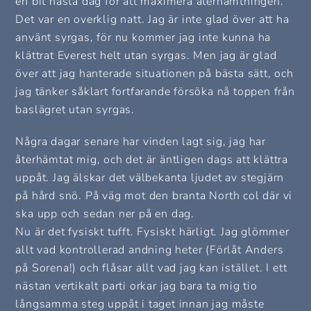
en bit nästa dag för att maximera återhämtningen.
Det var en overklig natt. Jag är inte glad över att ha
använt syrgas, för nu kommer jag inte kunna ha
klättrat Everest helt utan syrgas. Men jag är glad
över att jag hanterade situationen på bästa sätt, och
jag tänker såklart fortfarande försöka nå toppen från
baslägret utan syrgas.
Några dagar senare har vinden lagt sig, jag har
återhämtat mig, och det är äntligen dags att klättra
uppåt. Jag älskar det välbekanta ljudet av stegjärn
på hård snö. På väg mot den branta North col där vi
ska upp och sedan ner på en dag.
Nu är det fysiskt tufft. Fysiskt härligt. Jag glömmer
allt vad kontrollerad andning heter (Förlåt Anders
på Sorena!) och flåsar allt vad jag kan istället. I ett
nästan vertikalt parti orkar jag bara ta mig tio
långsamma steg uppåt i taget innan jag måste