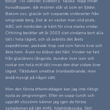
börjar. Till vänster, Everest’s ”falska” topp innan
huvudtoppen, där molnen står ut som en fjäder.
Bakom oss, glaciär och svepande snöbranter från
omgivade berg. Det är en vacker men vild plats.
ABC och nordsidan är känt för sina starka vindar.
Chhiring berättar att år 2003 slet vindarna bort alla
tält i hela lägret, och så avbröts det årets
expeditioner, packade ihop vad som fanns kvar och
åkte hem. Även nu blåser det hårt. Vinden tar fart
från glaciärens långsida, dundrar över isen och
ruskar om hela mitt tält innan den drar vidare över
lägret. Tältduken smattrar öronbedövande, men
ändå mysigt på något sätt.
Men den första eftermiddagen kan jag inte riktigt
njuta av omgivningen. Efter en sopp-lunch och
upprätt vilosömn känner jag igen de första
symptomen på lätt AMS, höghöjdssjuka. Skit