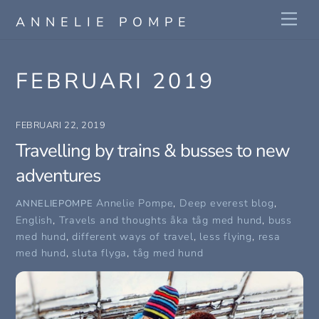
Skip
Me
ANNELIE POMPE
to
content
FEBRUARI 2019
FEBRUARI 22, 2019
Travelling by trains & busses to new
adventures
Annelie Pompe
,
Deep everest blog
,
ANNELIEPOMPE
English
,
Travels and thoughts
åka tåg med hund
,
buss
med hund
,
different ways of travel
,
less flying
,
resa
med hund
,
sluta flyga
,
tåg med hund