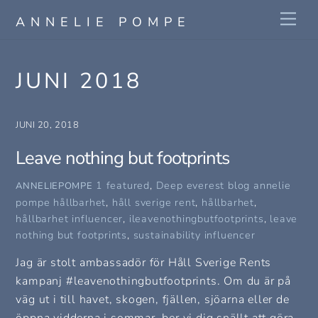
Skip
Me
ANNELIE POMPE
to
content
JUNI 2018
JUNI 20, 2018
Leave nothing but footprints
1 featured
,
Deep everest blog
annelie
ANNELIEPOMPE
pompe hållbarhet
,
håll sverige rent
,
hållbarhet
,
hållbarhet influencer
,
ileavenothingbutfootprints
,
leave
nothing but footprints
,
sustainability influencer
Jag är stolt ambassadör för Håll Sverige Rents
kampanj #leavenothingbutfootprints. Om du är på
väg ut i till havet, skogen, fjällen, sjöarna eller de