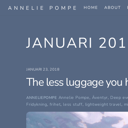
Skip
ANNELIE POMPE
HOME
ABOUT
to
content
JANUARI 201
JANUARI 23, 2018
The less luggage you hav
Annelie Pompe
,
Äventyr
,
Deep ev
ANNELIEPOMPE
Fridykning
,
frihet
,
less stuff
,
lightweight travel
,
m