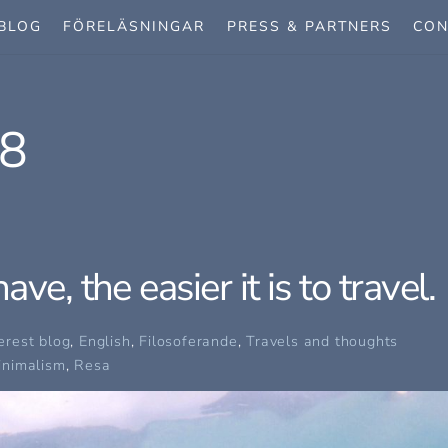
BLOG
FÖRELÄSNINGAR
PRESS & PARTNERS
CON
8
e, the easier it is to travel.
erest blog
,
English
,
Filosoferande
,
Travels and thoughts
inimalism
,
Resa