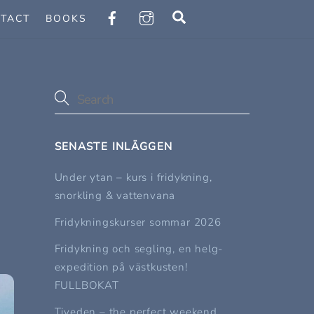
Search
TACT
BOOKS
SENASTE INLÄGGEN
Under ytan – kurs i fridykning,
snorkling & vattenvana
Fridykningskurser sommar 2026
Fridykning och segling, en helg-
expedition på västkusten!
FULLBOKAT
Tiveden – the perfect weekend