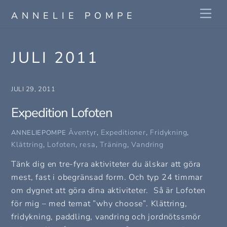
Skip
Me
ANNELIE POMPE
to
content
JULI 2011
JULI 29, 2011
Expedition Lofoten
Äventyr
,
Expeditioner
,
Fridykning
,
ANNELIEPOMPE
Klättring
,
Lofoten
,
resa
,
Träning
,
Vandring
Tänk dig en tre-fyra aktiviteter du älskar att göra
mest, fast i obegränsad form. Och typ 24 timmar
om dygnet att göra dina aktiviteter. Så är Lofoten
för mig – med temat ”why choose”. Klättring,
fridykning, paddling, vandring och jordnötssmör