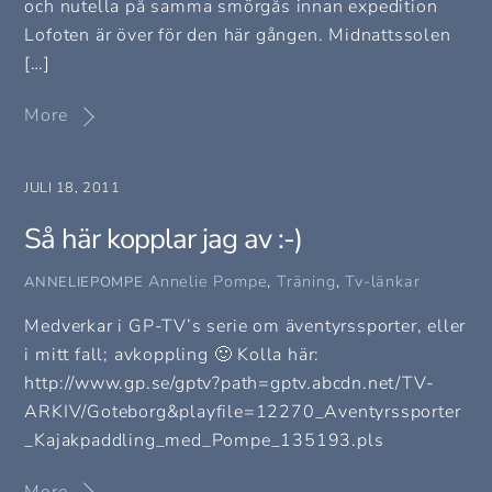
och nutella på samma smörgås innan expedition
Lofoten är över för den här gången. Midnattssolen
[…]
More
JULI 18, 2011
Så här kopplar jag av :-)
Annelie Pompe
,
Träning
,
Tv-länkar
ANNELIEPOMPE
Medverkar i GP-TV’s serie om äventyrssporter, eller
i mitt fall; avkoppling 🙂 Kolla här:
http://www.gp.se/gptv?path=gptv.abcdn.net/TV-
ARKIV/Goteborg&playfile=12270_Aventyrssporter
_Kajakpaddling_med_Pompe_135193.pls
More