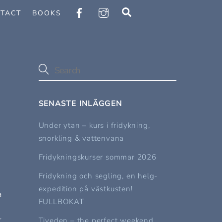
Search
TACT
BOOKS
SENASTE INLÄGGEN
Under ytan – kurs i fridykning,
snorkling & vattenvana
Fridykningskurser sommar 2026
Fridykning och segling, en helg-
expedition på västkusten!
a
FULLBOKAT
r
Tiveden – the perfect weekend