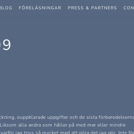
BLOG
FÖRELÄSNINGAR
PRESS & PARTNERS
CON
09
 packning, ouppklarade uppgifter och de sista förberedelsern
 Liksom alla andra som håller på med mer eller mindre
 varför jag trivs så mycket med att göra det jag gör. Inte fö