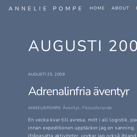
Skip
ANNELIE POMPE
HOME
ABOUT
to
content
AUGUSTI 20
AUGUSTI 25, 2009
Adrenalinfria äventyr
Äventyr
,
Filosoferande
ANNELIEPOMPE
En vecka kvar till avresa, mitt i all logistik,
innan expeditionen upptäcker jag en sanning.
ifrågasatta aktiviteter, undrar jag också ibland