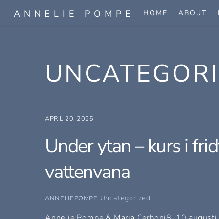
Skip
ANNELIE POMPE
HOME
ABOUT
to
content
UNCATEGOR
APRIL 20, 2025
Under ytan – kurs i fri
vattenvana
Uncategorized
ANNELIEPOMPE
Annelie Pompe & Maria Cerboni8–10 augusti – 