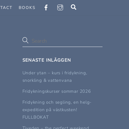
Search
TACT
BOOKS
SENASTE INLÄGGEN
Under ytan – kurs i fridykning,
snorkling & vattenvana
Fridykningskurser sommar 2026
Fridykning och segling, en helg-
expedition på västkusten!
FULLBOKAT
Tiveden – the perfect weekend