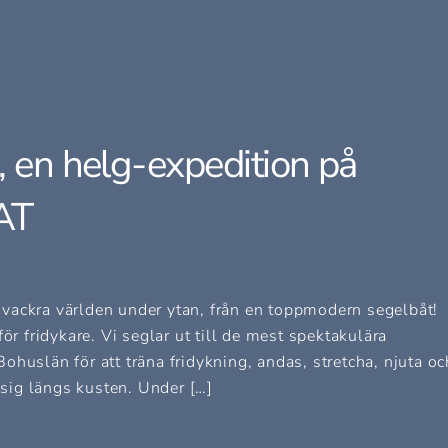
, en helg-expedition på
AT
vackra världen under ytan, från en toppmodern segelbåt!
ör fridykare. Vi seglar ut till de mest spektakulära
huslän för att träna fridykning, andas, stretcha, njuta oc
sig längs kusten. Under […]