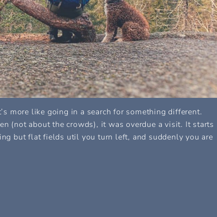
t’s more like going in a search for something different.
n (not about the crowds), it was overdue a visit. It starts
ng but flat fields util you turn left, and suddenly you are