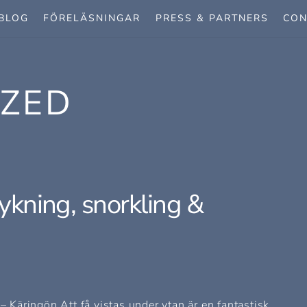
BLOG
FÖRELÄSNINGAR
PRESS & PARTNERS
CON
IZED
dykning, snorkling &
Käringön Att få vistas under ytan är en fantastisk