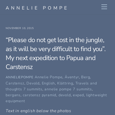
Skip
Me
ANNELIE POMPE
to
content
NOVEMBER 10, 2015
“Please do not get lost in the jungle,
as it will be very difficult to find you”.
My next expedition to Papua and
Carstensz
Annelie Pompe
,
Äventyr
,
Berg
,
ANNELIEPOMPE
Carstensz
,
Devold
,
English
,
Klättring
,
Travels and
thoughts
7 summits
,
annelie pompe 7 summits
,
bergans
,
carstensz pyramid
,
devold
,
exped
,
lightweight
equipment
Text in english below the photos