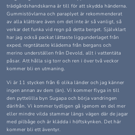
trädgårdshandskarna är till för att skydda händerna.
Gummistövlarna och paraplyet är rekommenderat
av alla klättrare även om det inte är så vanligt, så
verkar det funka vid regn på detta berget. Självklart
har jag också packat lättaste liggunderlaget från
exped, regntätaste kläderna från bergans och
merino underställen från Devold, allt i vattentäta
påsar. Att hålla sig torr och ren i över två veckor
kommer bli en utmaning.
Vi är 11 stycken från 6 olika länder och jag känner
ingen annan av dem (än). Vi kommer flyga in till
den pyttelilla byn Sugapa och börja vandringen
därifrån. Vi kommer tydligen gå igenom en del mer
eller mindre vilda stammar längs vägen där de jagar
med pilbåge och är klädda i höftskynken. Det här
kommer bli ett äventyr.