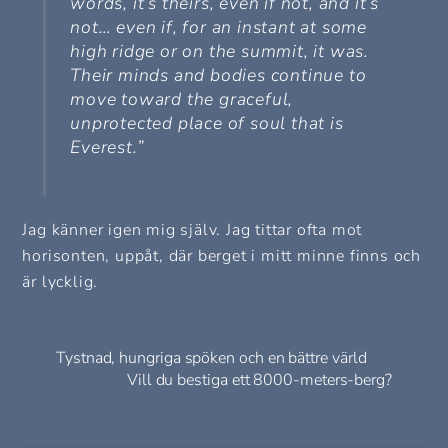
words, it’s theirs, even if not, and it’s
not… even if, for an instant at some
high ridge or on the summit, it was.
Their minds and bodies continue to
move toward the graceful,
unprotected place of soul that is
Everest.”
Jag känner igen mig själv. Jag tittar ofta mot
horisonten, uppåt, där berget i mitt minne finns och
är lycklig.
Tystnad, hungriga spöken och en bättre värld
Vill du bestiga ett 8000-meters-berg?