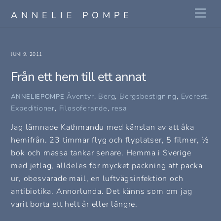
Skip
Me
ANNELIE POMPE
to
content
JUNI 9, 2011
Från ett hem till ett annat
Äventyr
,
Berg
,
Bergsbestigning
,
Everest
,
ANNELIEPOMPE
Expeditioner
,
Filosoferande
,
resa
Jag lämnade Kathmandu med känslan av att åka
hemifrån. 23 timmar flyg och flyplatser, 5 filmer, ½
bok och massa tankar senare. Hemma i Sverige
med jetlag, alldeles för mycket packning att packa
ur, obesvarade mail, en luftvägsinfektion och
antibiotika. Annorlunda. Det känns som om jag
varit borta ett helt år eller längre.