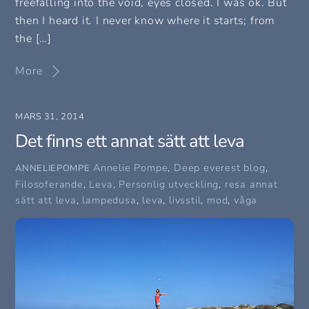
freefalling into the void, eyes closed. I was ok. But
then I heard it. I never know where it starts; from
the […]
More
MARS 31, 2014
Det finns ett annat sätt att leva
Annelie Pompe
,
Deep everest blog
,
ANNELIEPOMPE
Filosoferande
,
Leva
,
Personlig utveckling
,
resa
annat
sätt att leva
,
lampedusa
,
leva
,
livsstil
,
mod
,
våga