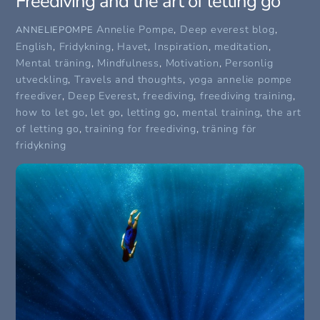
Freediving and the art of letting go
Annelie Pompe
,
Deep everest blog
,
ANNELIEPOMPE
English
,
Fridykning
,
Havet
,
Inspiration
,
meditation
,
Mental träning
,
Mindfulness
,
Motivation
,
Personlig
utveckling
,
Travels and thoughts
,
yoga
annelie pompe
freediver
,
Deep Everest
,
freediving
,
freediving training
,
how to let go
,
let go
,
letting go
,
mental training
,
the art
of letting go
,
training for freediving
,
träning för
fridykning