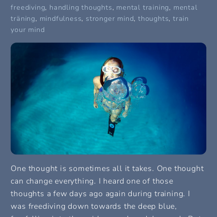
freediving
,
handling thoughts
,
mental training
,
mental
träning
,
mindfulness
,
stronger mind
,
thoughts
,
train
your mind
One thought is sometimes all it takes. One thought
can change everything. I heard one of those
thoughts a few days ago again during training. I
was freediving down towards the deep blue,