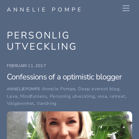
Skip
Me
ANNELIE POMPE
to
content
PERSONLIG
UTVECKLING
FEBRUARI 11, 2017
Confessions of a optimistic blogger
Annelie Pompe
,
Deep everest blog
,
ANNELIEPOMPE
Leva
,
Mindfulness
,
Personlig utveckling
,
resa
,
retreat
,
Välgörenhet
,
Vandring