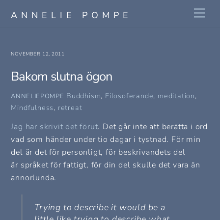
Skip
Me
ANNELIE POMPE
to
content
NOVEMBER 12, 2011
Bakom slutna ögon
Buddhism
,
Filosoferande
,
meditation
,
ANNELIEPOMPE
Mindfulness
,
retreat
Jag har skrivit det förut
. Det går inte att berätta i ord
vad som händer under tio dagar i tystnad. För min
del är det för personligt, för beskrivandets del
är språket för fattigt, för din del skulle det vara än
annorlunda.
Trying to describe it would be a
little like trying to describe what