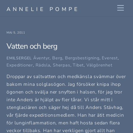
Skip
Me
ANNELIE POMPE
to
content
MAJ 5, 2011
Vatten och berg
Äventyr
,
Berg
,
Bergsbestigning
,
Everest
,
EMILSERGEL
Expeditioner
,
Rädsla
,
Sherpas
,
Tibet
,
Välgörenhet
Droppar av saltvatten och medkänsla svämmar över
bakom mina solglasögon. Jag försöker knipa ihop
ögonen och svälja ner snyften i halsen, för jag tror
inte Anders är hjälpt av fler tårar. Vi står mitt i
stenglaciären och säger hej då till Anders Stävhag,
vår fjärde expeditionsmedlem. Han har ätit medicin
för lunginflammation, men haft hosta sedan flera
veckor tillbaks. Han har verkligen gjort allt han