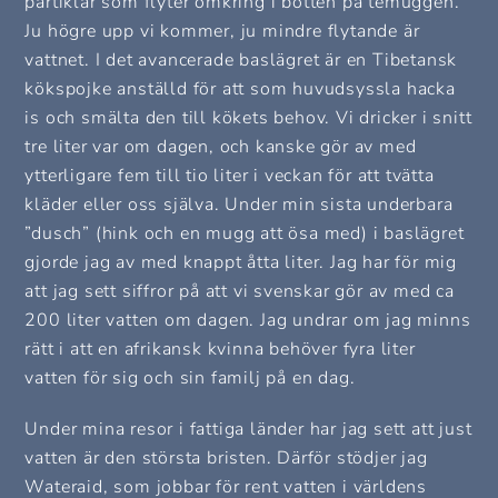
partiklar som flyter omkring i botten på temuggen.
Ju högre upp vi kommer, ju mindre flytande är
vattnet. I det avancerade baslägret är en Tibetansk
kökspojke anställd för att som huvudsyssla hacka
is och smälta den till kökets behov. Vi dricker i snitt
tre liter var om dagen, och kanske gör av med
ytterligare fem till tio liter i veckan för att tvätta
kläder eller oss själva. Under min sista underbara
”dusch” (hink och en mugg att ösa med) i baslägret
gjorde jag av med knappt åtta liter. Jag har för mig
att jag sett siffror på att vi svenskar gör av med ca
200 liter vatten om dagen. Jag undrar om jag minns
rätt i att en afrikansk kvinna behöver fyra liter
vatten för sig och sin familj på en dag.
Under mina resor i fattiga länder har jag sett att just
vatten är den största bristen. Därför stödjer jag
Wateraid, som jobbar för rent vatten i världens