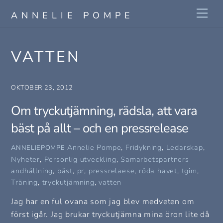
Skip
Me
ANNELIE POMPE
to
content
VATTEN
OKTOBER 23, 2012
Om tryckutjämning, rädsla, att vara
bäst på allt – och en pressrelease
Annelie Pompe
,
Fridykning
,
Ledarskap
,
ANNELIEPOMPE
Nyheter
,
Personlig utveckling
,
Samarbetspartners
andhållning
,
bäst
,
pr
,
pressrelaese
,
röda havet
,
tgim
,
Träning
,
tryckutjämning
,
vatten
Jag har en ful ovana som jag blev medveten om
först igår. Jag brukar tryckutjämna mina öron lite då