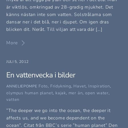
är viktlös, omkringad av 28-gradig mjukhet. Det
känns nästan inte som vatten. Solstrålarna som
dansar ner i det blå, ner i djupet. Om igen dras
blicken dit. Neråt. Till viljan att vara där […]
More
JULI 5, 2012
En vattenvecka i bilder
Foto
,
Fridykning
,
Havet
,
Inspiration
,
ANNELIEPOMPE
olympus
human planet
,
kajak
,
mer än
,
open water
,
vatten
”The deeper we go into the ocean, the deeper it
affects us, and we become dependent on the
ocean”. Citat från BBC’s serie ”human planet” Den