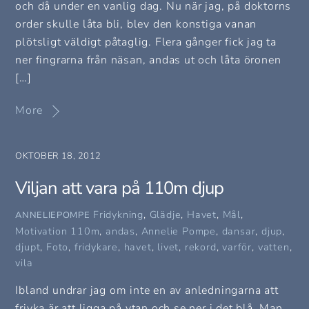
och då under en vanlig dag. Nu när jag, på doktorns
order skulle låta bli, blev den konstiga vanan
plötsligt väldigt påtaglig. Flera gånger fick jag ta
ner fingrarna från näsan, andas ut och låta öronen
[…]
More
OKTOBER 18, 2012
Viljan att vara på 110m djup
Fridykning
,
Glädje
,
Havet
,
Mål
,
ANNELIEPOMPE
Motivation
110m
,
andas
,
Annelie Pompe
,
dansar
,
djup
,
djupt
,
Foto
,
fridykare
,
havet
,
livet
,
rekord
,
varför
,
vatten
,
vila
Ibland undrar jag om inte en av anledningarna att
friyka är att ligga på ytan och se ner i det blå. Man