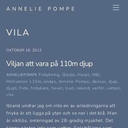
Skip
Me
ANNELIE POMPE
to
content
VILA
OKTOBER 18, 2012
Viljan att vara på 110m djup
Fridykning
,
Glädje
,
Havet
,
Mål
,
ANNELIEPOMPE
Motivation
110m
,
andas
,
Annelie Pompe
,
dansar
,
djup
,
djupt
,
Foto
,
fridykare
,
havet
,
livet
,
rekord
,
varför
,
vatten
,
vila
Ibland undrar jag om inte en av anledningarna att
friyka är att ligga på ytan och se ner i det blå. Man
är viktlös, omkringad av 28-gradig mjukhet. Det