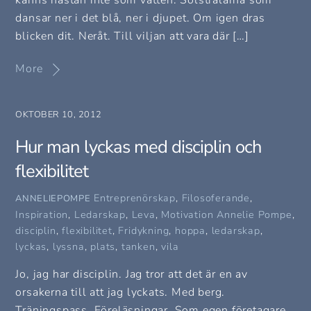
känns nästan inte som vatten. Solstrålarna som
dansar ner i det blå, ner i djupet. Om igen dras
blicken dit. Neråt. Till viljan att vara där […]
More
OKTOBER 10, 2012
Hur man lyckas med disciplin och
flexibilitet
Entreprenörskap
,
Filosoferande
,
ANNELIEPOMPE
Inspiration
,
Ledarskap
,
Leva
,
Motivation
Annelie Pompe
,
disciplin
,
flexibilitet
,
Fridykning
,
hoppa
,
ledarskap
,
lyckas
,
lyssna
,
plats
,
tanken
,
vila
Jo, jag har disciplin. Jag tror att det är en av
orsakerna till att jag lyckats. Med berg.
Träningspass. Föreläsningar. Som egen företagare.