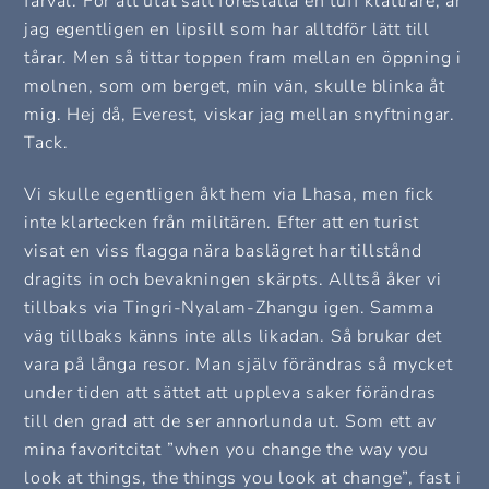
farväl. För att utåt sätt föreställa en tuff klättrare, är
jag egentligen en lipsill som har alltdför lätt till
tårar. Men så tittar toppen fram mellan en öppning i
molnen, som om berget, min vän, skulle blinka åt
mig. Hej då, Everest, viskar jag mellan snyftningar.
Tack.
Vi skulle egentligen åkt hem via Lhasa, men fick
inte klartecken från militären. Efter att en turist
visat en viss flagga nära baslägret har tillstånd
dragits in och bevakningen skärpts. Alltså åker vi
tillbaks via Tingri-Nyalam-Zhangu igen. Samma
väg tillbaks känns inte alls likadan. Så brukar det
vara på långa resor. Man själv förändras så mycket
under tiden att sättet att uppleva saker förändras
till den grad att de ser annorlunda ut. Som ett av
mina favoritcitat ”when you change the way you
look at things, the things you look at change”, fast i