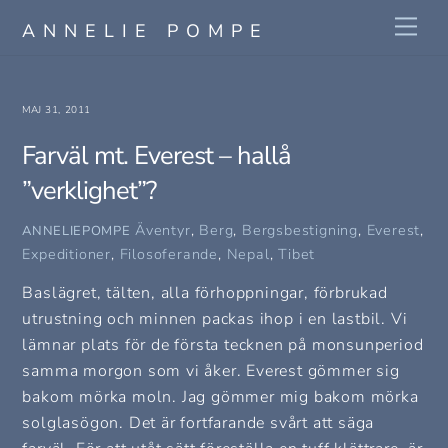
Skip
Me
ANNELIE POMPE
to
content
MAJ 31, 2011
Farväl mt. Everest – hallå
”verklighet”?
Äventyr
,
Berg
,
Bergsbestigning
,
Everest
,
ANNELIEPOMPE
Expeditioner
,
Filosoferande
,
Nepal
,
Tibet
Baslägret, tälten, alla förhoppningar, förbrukad
utrustning och minnen packas ihop i en lastbil. Vi
lämnar plats för de första tecknen på monsunperiod
samma morgon som vi åker. Everest gömmer sig
bakom mörka moln. Jag gömmer mig bakom mörka
solglasögon. Det är fortfarande svårt att säga