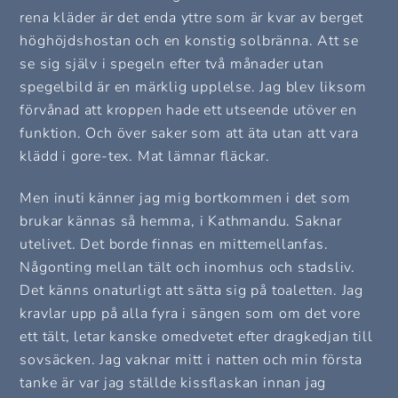
rena kläder är det enda yttre som är kvar av berget
höghöjdshostan och en konstig solbränna. Att se
se sig själv i spegeln efter två månader utan
spegelbild är en märklig upplelse. Jag blev liksom
förvånad att kroppen hade ett utseende utöver en
funktion. Och över saker som att äta utan att vara
klädd i gore-tex. Mat lämnar fläckar.
Men inuti känner jag mig bortkommen i det som
brukar kännas så hemma, i Kathmandu. Saknar
utelivet. Det borde finnas en mittemellanfas.
Någonting mellan tält och inomhus och stadsliv.
Det känns onaturligt att sätta sig på toaletten. Jag
kravlar upp på alla fyra i sängen som om det vore
ett tält, letar kanske omedvetet efter dragkedjan till
sovsäcken. Jag vaknar mitt i natten och min första
tanke är var jag ställde kissflaskan innan jag