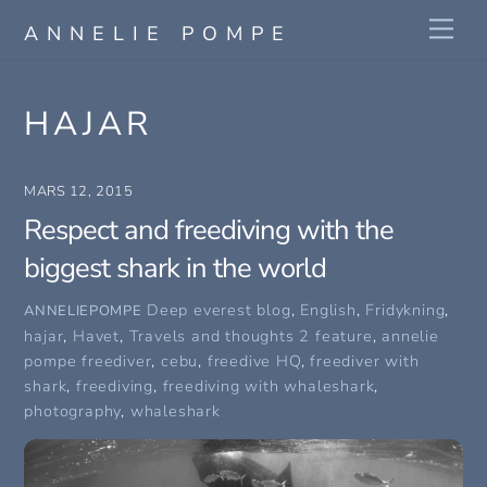
Skip
Me
ANNELIE POMPE
to
content
HAJAR
MARS 12, 2015
Respect and freediving with the
biggest shark in the world
Deep everest blog
,
English
,
Fridykning
,
ANNELIEPOMPE
hajar
,
Havet
,
Travels and thoughts
2 feature
,
annelie
pompe freediver
,
cebu
,
freedive HQ
,
freediver with
shark
,
freediving
,
freediving with whaleshark
,
photography
,
whaleshark