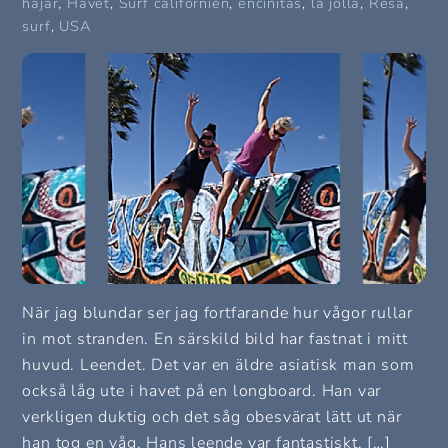
hajar
,
Havet
,
Surf
californien
,
encinitas
,
la jolla
,
Resa
,
surf
,
USA
När jag blundar ser jag fortfarande hur vågor rullar
in mot stranden. En särskild bild har fastnat i mitt
huvud. Leendet. Det var en äldre asiatisk man som
också låg ute i havet på en longboard. Han var
verkligen duktig och det såg obesvärat lätt ut när
han tog en våg. Hans leende var fantastiskt, […]