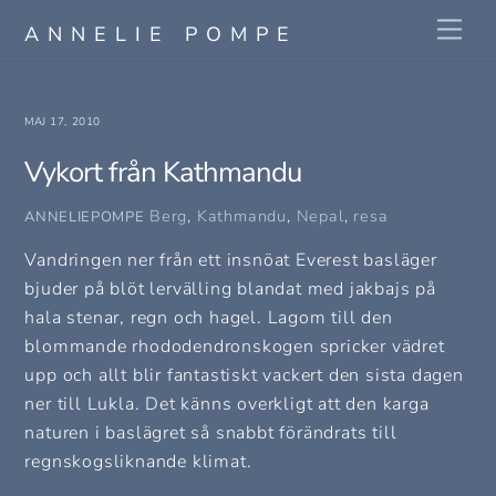
Skip
Me
ANNELIE POMPE
to
content
MAJ 17, 2010
Vykort från Kathmandu
Berg
,
Kathmandu
,
Nepal
,
resa
ANNELIEPOMPE
Vandringen ner från ett insnöat Everest basläger
bjuder på blöt lervälling blandat med jakbajs på
hala stenar, regn och hagel. Lagom till den
blommande rhododendronskogen spricker vädret
upp och allt blir fantastiskt vackert den sista dagen
ner till Lukla. Det känns overkligt att den karga
naturen i baslägret så snabbt förändrats till
regnskogsliknande klimat.