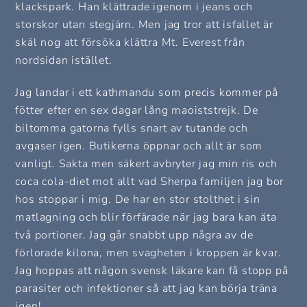
klackspark. Han klättrade igenom i jeans och
storskor utan stegjärn. Men jag tror att isfallet är
skäl nog att försöka klättra Mt. Everest från
nordsidan istället.
Jag landar i ett kathmandu som precis kommer på
fötter efter en sex dagar lång maoiststrejk. De
biltomma gatorna fylls snart av tutande och
avgaser igen. Butikerna öppnar och allt är som
vanligt. Sakta men säkert avbryter jag min ris och
coca cola-diet mot allt vad Sherpa familjen jag bor
hos stoppar i mig. De har en stor stolthet i sin
matlagning och blir förfärade när jag bara kan äta
två portioner. Jag går snabbt upp några av de
förlorade kilona, men svagheten i kroppen är kvar.
Jag hoppas att någon svensk läkare kan få stopp på
parasiter och infektioner så att jag kan börja träna
igen!