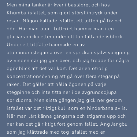
Men mina tankar är kvar i baslägret och hos
Khumbu isfallet, som gjort störst intryck under
resan. Någon kallade isfallet ett lotteri på liv och
död. Har man otur i lotteriet hamnar man i en
glaciärspricka eller under ett ton fallande isblock.
Under ett tillfälle hamnade en av
aluminiumstegarna över en spricka i självsvängning
av vinden när jag gick över, och jag trodde för några
ögonblick att det var kört. Det är en otrolig
koncentrationsövning att gå över flera stegar på
raken. Det gäller att hålla ögonen på varje
stegpinne och inte titta ner i de avgrundsdjupa
sprickorna. Men sista gången jag gick ner genom
isfallet var det riktigt kul, som en hinderbana av is.
När man lärt känna gångarna och stigarna upp och
ner kan det gå riktigt fort genom fallet. Ang Jangbu
som jag klättrade med tog isfallet med en