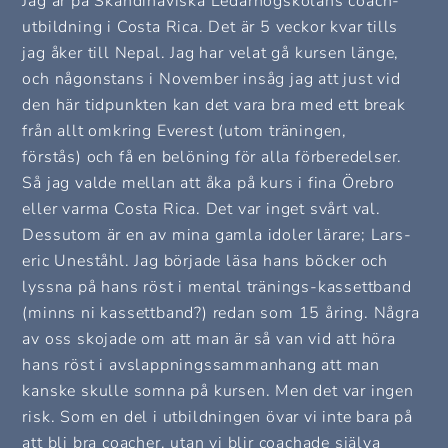
Jag är på Skandinaviska Ledarhögskolans coach-
utbildning i Costa Rica. Det är 5 veckor kvar tills
jag åker till Nepal. Jag har velat gå kursen länge,
och någonstans i November insåg jag att just vid
den här tidpunkten kan det vara bra med ett break
från allt omkring Everest (utom träningen,
förstås) och få en belöning för alla förberedelser.
Så jag valde mellan att åka på kurs i fina Örebro
eller varma Costa Rica. Det var inget svårt val.
Dessutom är en av mina gamla idoler lärare; Lars-
eric Uneståhl. Jag började läsa hans böcker och
lyssna på hans röst i mental tränings-kassettband
(minns ni kassettband?) redan som 15 åring. Några
av oss skojade om att man är så van vid att höra
hans röst i avslappningssammanhang att man
kanske skulle somna på kursen. Men det var ingen
risk. Som en del i utbildningen övar vi inte bara på
att bli bra coacher, utan vi blir coachade själva