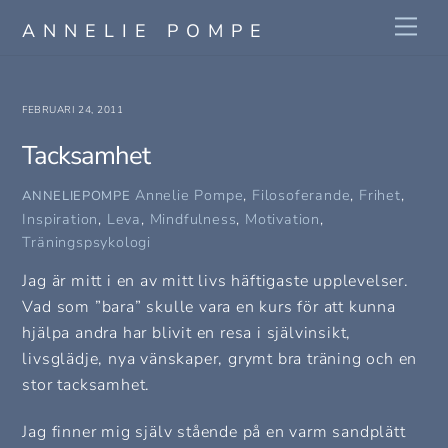
Skip
Me
ANNELIE POMPE
to
content
FEBRUARI 24, 2011
Tacksamhet
Annelie Pompe
,
Filosoferande
,
Frihet
,
ANNELIEPOMPE
Inspiration
,
Leva
,
Mindfulness
,
Motivation
,
Träningspsykologi
Jag är mitt i en av mitt livs häftigaste upplevelser.
Vad som ”bara” skulle vara en kurs för att kunna
hjälpa andra har blivit en resa i självinsikt,
livsglädje, nya vänskaper, grymt bra träning och en
stor tacksamhet.
Jag finner mig själv stående på en varm sandplätt