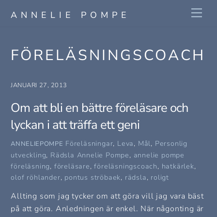
Skip
Me
ANNELIE POMPE
to
content
FÖRELÄSNINGSCOACH
JANUARI 27, 2013
Om att bli en bättre föreläsare och
lyckan i att träffa ett geni
Föreläsningar
,
Leva
,
Mål
,
Personlig
ANNELIEPOMPE
utveckling
,
Rädsla
Annelie Pompe
,
annelie pompe
föreläsning
,
föreläsare
,
föreläsningscoach
,
hatkärlek
,
olof röhlander
,
pontus ströbaek
,
rädsla
,
roligt
Allting som jag tycker om att göra vill jag vara bäst
på att göra. Anledningen är enkel. När någonting är