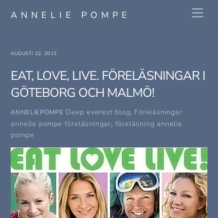
Skip
Me
ANNELIE POMPE
to
content
AUGUSTI 22, 2013
EAT, LOVE, LIVE. FÖRELÄSNINGAR I
GÖTEBORG OCH MALMÖ!
Deep everest blog
,
Föreläsningar
ANNELIEPOMPE
annelie pompe föreläsningar
,
föreläsning annelie
pompe