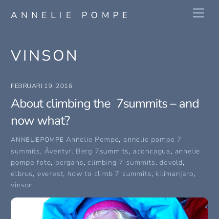
Skip
Me
ANNELIE POMPE
to
content
VINSON
FEBRUARI 19, 2016
About climbing the 7summits – and
now what?
Annelie Pompe
,
annelie pompe 7
ANNELIEPOMPE
summits
,
Äventyr
,
Berg
7summits
,
aconcagua
,
annelie
pompe foto
,
bergans
,
climbing 7 summits
,
devold
,
elbrus
,
everest
,
how to climb 7 summits
,
kilimanjaro
,
vinson