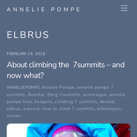
Skip
Me
ANNELIE POMPE
to
content
ELBRUS
FEBRUARI 19, 2016
About climbing the 7summits – and
now what?
Annelie Pompe
,
annelie pompe 7
ANNELIEPOMPE
summits
,
Äventyr
,
Berg
7summits
,
aconcagua
,
annelie
pompe foto
,
bergans
,
climbing 7 summits
,
devold
,
elbrus
,
everest
,
how to climb 7 summits
,
kilimanjaro
,
vinson