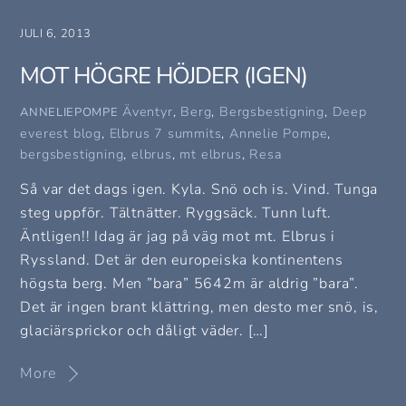
JULI 6, 2013
MOT HÖGRE HÖJDER (IGEN)
Äventyr
,
Berg
,
Bergsbestigning
,
Deep
ANNELIEPOMPE
everest blog
,
Elbrus
7 summits
,
Annelie Pompe
,
bergsbestigning
,
elbrus
,
mt elbrus
,
Resa
Så var det dags igen. Kyla. Snö och is. Vind. Tunga
steg uppför. Tältnätter. Ryggsäck. Tunn luft.
Äntligen!! Idag är jag på väg mot mt. Elbrus i
Ryssland. Det är den europeiska kontinentens
högsta berg. Men ”bara” 5642m är aldrig ”bara”.
Det är ingen brant klättring, men desto mer snö, is,
glaciärsprickor och dåligt väder. […]
More