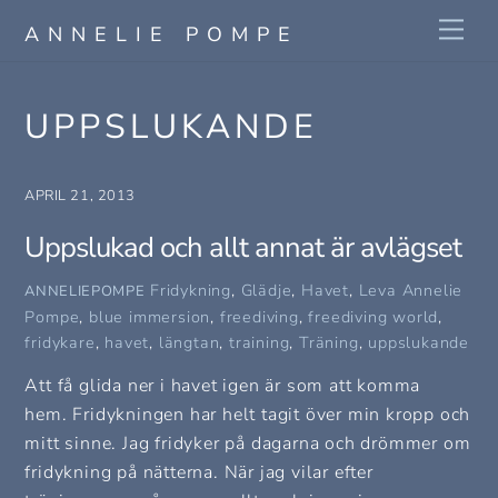
Skip
Me
ANNELIE POMPE
to
content
UPPSLUKANDE
APRIL 21, 2013
Uppslukad och allt annat är avlägset
Fridykning
,
Glädje
,
Havet
,
Leva
Annelie
ANNELIEPOMPE
Pompe
,
blue immersion
,
freediving
,
freediving world
,
fridykare
,
havet
,
längtan
,
training
,
Träning
,
uppslukande
Att få glida ner i havet igen är som att komma
hem. Fridykningen har helt tagit över min kropp och
mitt sinne. Jag fridyker på dagarna och drömmer om
fridykning på nätterna. När jag vilar efter