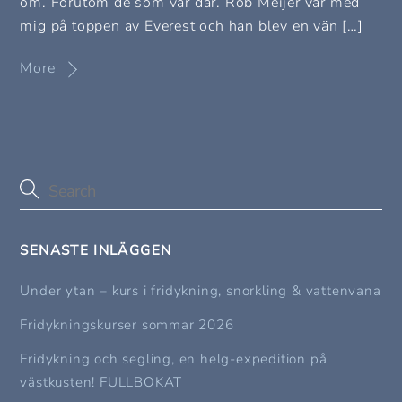
om. Förutom de som var där. Rob Meijer var med
mig på toppen av Everest och han blev en vän […]
More
SENASTE INLÄGGEN
Under ytan – kurs i fridykning, snorkling & vattenvana
Fridykningskurser sommar 2026
Fridykning och segling, en helg-expedition på
västkusten! FULLBOKAT