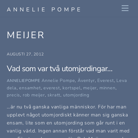
Skip
Me
ANNELIE POMPE
to
content
MEIJER
AUGUSTI 27, 2012
Vad som var två utomjordingar…
Annelie Pompe
,
Äventyr
,
Everest
,
Leva
ANNELIEPOMPE
dela
,
ensamhet
,
everest
,
kortspel
,
meijer
,
minnen
,
precis
,
rob meijer
,
skratt
,
utomjording
…är nu två ganska vanliga människor. För har man
upplevt något utomjordiskt känner man sig ganska
ensam, lite som en utomjording som går runt i en
vanlig värld. Ingen annan förstår vad man varit med