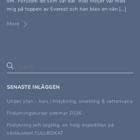
om. Förutom de som var där. Rob Meijer var med
mig på toppen av Everest och han blev en vän […]
More
SENASTE INLÄGGEN
Under ytan – kurs i fridykning, snorkling & vattenvana
Fridykningskurser sommar 2026
Fridykning och segling, en helg-expedition på
västkusten! FULLBOKAT