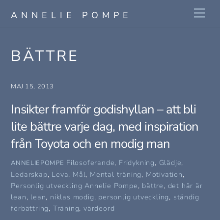
Skip
Me
ANNELIE POMPE
to
content
BÄTTRE
MAJ 15, 2013
Insikter framför godishyllan – att bli
lite bättre varje dag, med inspiration
från Toyota och en modig man
Filosoferande
,
Fridykning
,
Glädje
,
ANNELIEPOMPE
Ledarskap
,
Leva
,
Mål
,
Mental träning
,
Motivation
,
Personlig utveckling
Annelie Pompe
,
bättre
,
det här är
lean
,
lean
,
niklas modig
,
personlig utveckling
,
ständig
förbättring
,
Träning
,
värdeord