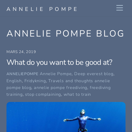
Skip
Me
ANNELIE POMPE
to
content
ANNELIE POMPE BLOG
MARS 24, 2019
What do you want to be good at?
Annelie Pompe
,
Deep everest blog
,
ANNELIEPOMPE
English
,
Fridykning
,
Travels and thoughts
annelie
pompe blog
,
annelie pompe freediving
,
freediving
training
,
stop complaining
,
what to train