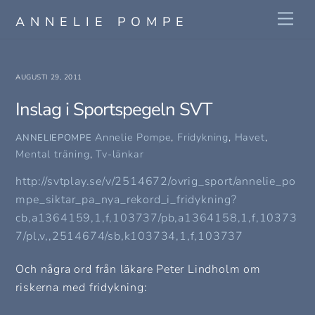
Skip
Me
ANNELIE POMPE
to
content
AUGUSTI 29, 2011
Inslag i Sportspegeln SVT
Annelie Pompe
,
Fridykning
,
Havet
,
ANNELIEPOMPE
Mental träning
,
Tv-länkar
http://svtplay.se/v/2514672/ovrig_sport/annelie_po
mpe_siktar_pa_nya_rekord_i_fridykning?
cb,a1364159,1,f,103737/pb,a1364158,1,f,10373
7/pl,v,,2514674/sb,k103734,1,f,103737
Och några ord från läkare Peter Lindholm om
riskerna med fridykning: