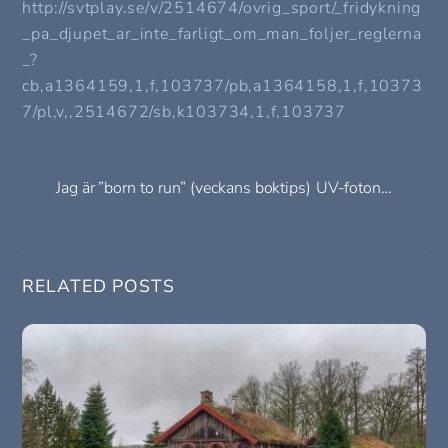
http://svtplay.se/v/2514674/ovrig_sport/_fridykning
_pa_djupet_ar_inte_farligt_om_man_foljer_reglerna
_?
cb,a1364159,1,f,103737/pb,a1364158,1,f,10373
7/pl,v,,2514672/sb,k103734,1,f,103737
Jag är ”born to run” (veckans boktips)
UV-foton…
RELATED POSTS