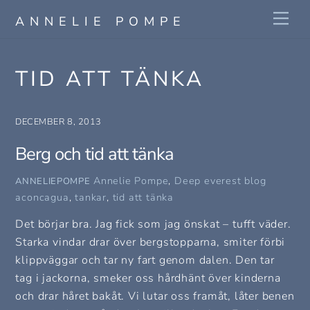
Skip
Me
ANNELIE POMPE
to
content
TID ATT TÄNKA
DECEMBER 8, 2013
Berg och tid att tänka
Annelie Pompe
,
Deep everest blog
ANNELIEPOMPE
aconcagua
,
tankar
,
tid att tänka
Det börjar bra. Jag fick som jag önskat – tufft väder.
Starka vindar drar över bergstopparna, smiter förbi
klippväggar och tar ny fart genom dalen. Den tar
tag i jackorna, smeker oss hårdhänt över kinderna
och drar håret bakåt. Vi lutar oss framåt, låter benen