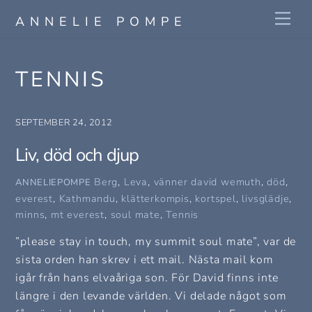
Skip
Me
ANNELIE POMPE
to
content
TENNIS
SEPTEMBER 24, 2012
Liv, död och djup
Berg
,
Leva
,
vänner
david wemuth
,
död
,
ANNELIEPOMPE
everest
,
Kathmandu
,
klätterkompis
,
kortspel
,
livsglädje
,
minns
,
mt everest
,
soul mate
,
Tennis
”please stay in touch, my summit soul mate”, var de
sista orden han skrev i ett mail. Nästa mail kom
igår från hans elvaåriga son. För David finns inte
längre i den levande världen. Vi delade något som