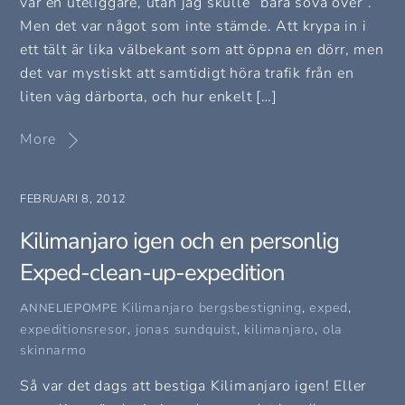
var en uteliggare, utan jag skulle ”bara sova över”.
Men det var något som inte stämde. Att krypa in i
ett tält är lika välbekant som att öppna en dörr, men
det var mystiskt att samtidigt höra trafik från en
liten väg därborta, och hur enkelt […]
More
FEBRUARI 8, 2012
Kilimanjaro igen och en personlig
Exped-clean-up-expedition
Kilimanjaro
bergsbestigning
,
exped
,
ANNELIEPOMPE
expeditionsresor
,
jonas sundquist
,
kilimanjaro
,
ola
skinnarmo
Så var det dags att bestiga Kilimanjaro igen! Eller