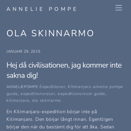
Skip
Me
ANNELIE POMPE
to
content
OLA SKINNARMO
JANUARI 29, 2015
Hej då civilisationen, jag kommer inte
sakna dig!
Expeditioner
,
Kilimanjaro
annelie pompe
ANNELIEPOMPE
guide
,
expeditionsresor
,
expeditionsresor guide
,
kilimanjaro
,
ola skinnarmo
En Kilimanjaro-expedition börjar inte på
Kilimanjaro. Den börjar långt innan. Egentligen
börjar den när du bestämt dig för att åka. Sedan