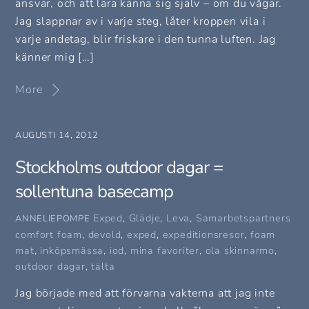
ansvar, och att lära känna sig själv – om du vågar.
Jag slappnar av i varje steg, låter kroppen vila i
varje andetag, blir friskare i den tunna luften. Jag
känner mig […]
More
AUGUSTI 14, 2012
Stockholms outdoor dagar =
sollentuna basecamp
Exped
,
Glädje
,
Leva
,
Samarbetspartners
ANNELIEPOMPE
comfort foam
,
devold
,
exped
,
expeditionsresor
,
foam
mat
,
inköpsmässa
,
iod
,
mina favoriter
,
ola skinnarmo
,
outdoor dagar
,
tälta
Jag började med att förvarna vakterna att jag inte