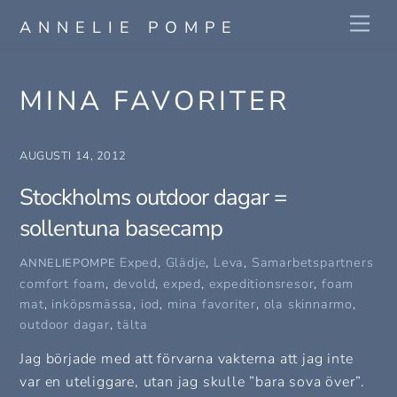
Skip
Me
ANNELIE POMPE
to
content
MINA FAVORITER
AUGUSTI 14, 2012
Stockholms outdoor dagar =
sollentuna basecamp
Exped
,
Glädje
,
Leva
,
Samarbetspartners
ANNELIEPOMPE
comfort foam
,
devold
,
exped
,
expeditionsresor
,
foam
mat
,
inköpsmässa
,
iod
,
mina favoriter
,
ola skinnarmo
,
outdoor dagar
,
tälta
Jag började med att förvarna vakterna att jag inte
var en uteliggare, utan jag skulle ”bara sova över”.