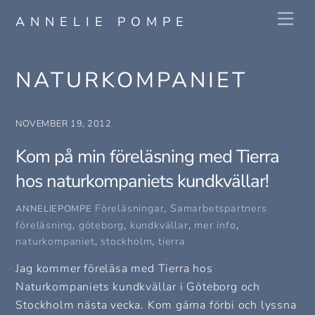
Skip
Me
ANNELIE POMPE
to
content
NATURKOMPANIET
NOVEMBER 19, 2012
Kom på min föreläsning med Tierra
hos naturkompaniets kundkvällar!
Föreläsningar
,
Samarbetspartners
ANNELIEPOMPE
föreläsning
,
göteborg
,
kundkvällar
,
mer info
,
naturkompaniet
,
stockholm
,
tierra
Jag kommer föreläsa med Tierra hos
Naturkompaniets kundkvällar i Göteborg och
Stockholm nästa vecka. Kom gärna förbi och lyssna