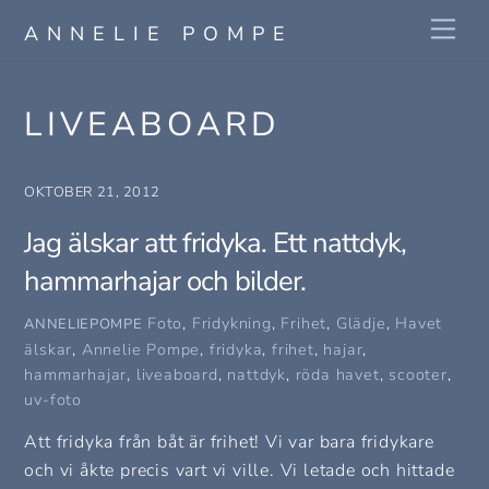
Skip
Me
ANNELIE POMPE
to
content
LIVEABOARD
OKTOBER 21, 2012
Jag älskar att fridyka. Ett nattdyk,
hammarhajar och bilder.
Foto
,
Fridykning
,
Frihet
,
Glädje
,
Havet
ANNELIEPOMPE
älskar
,
Annelie Pompe
,
fridyka
,
frihet
,
hajar
,
hammarhajar
,
liveaboard
,
nattdyk
,
röda havet
,
scooter
,
uv-foto
Att fridyka från båt är frihet! Vi var bara fridykare
och vi åkte precis vart vi ville. Vi letade och hittade