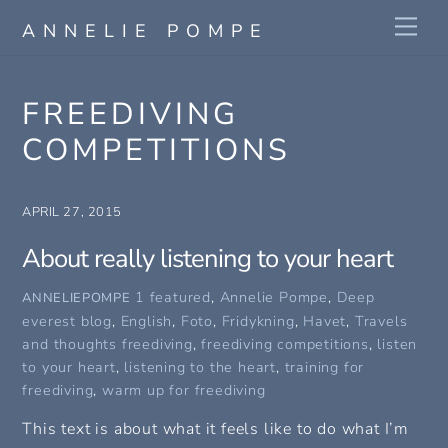
Skip
Me
ANNELIE POMPE
to
content
FREEDIVING
COMPETITIONS
APRIL 27, 2015
About really listening to your heart
1 featured
,
Annelie Pompe
,
Deep
ANNELIEPOMPE
everest blog
,
English
,
Foto
,
Fridykning
,
Havet
,
Travels
and thoughts
freediving
,
freediving competitions
,
listen
to your heart
,
listening to the heart
,
training for
freediving
,
warm up for freediving
This text is about what it feels like to do what I’m