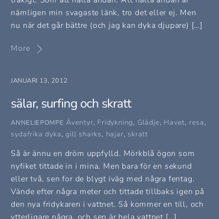
tråkigt. Som att hålla andan. Att hålla andan är
nämligen min svagaste länk, tro det eller ej. Men
nu när det går bättre (och jag kan dyka djupare) […]
More
JANUARI 13, 2012
sälar, surfing och skratt
Äventyr
,
Fridykning
,
Glädje
,
Havet
,
resa
,
ANNELIEPOMPE
sydafrika
dyka
,
gill sharks
,
hajar
,
skratt
Så är ännu en dröm uppfylld. Mörkblå ögon som
nyfiket tittade in i mina. Men bara för en sekund
eller två, sen for de blygt iväg med några fentag.
Vände efter några meter och tittade tillbaks igen på
den nya fridykaren i vattnet. Så kommer en till, och
ytterligare några, och sen är hela vattnet […]