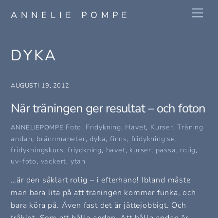
Skip
Me
ANNELIE POMPE
to
content
DYKA
AUGUSTI 19, 2012
När träningen ger resultat – och foton
Foto
,
Fridykning
,
Havet
,
Kurser
,
Träning
ANNELIEPOMPE
andan
,
brännmaneter
,
dyka
,
finns
,
fridykning.se
,
fridykningskurs
,
friydkning
,
havet
,
kurser
,
passa
,
rolig
,
uv-foto
,
vackert
,
ytan
…är den såklart rolig – i efterhand! Ibland måste
man bara lita på att träningen kommer funka, och
bara köra på. Även fast det är jättejobbigt. Och