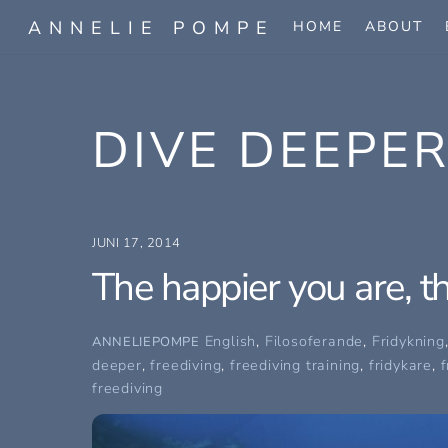
Skip
ANNELIE POMPE
HOME
ABOUT
to
content
DIVE DEEPE
JUNI 17, 2014
The happier you are, t
English
,
Filosoferande
,
Fridykning
ANNELIEPOMPE
deeper
,
freediving
,
freediving training
,
fridykare
,
f
freediving