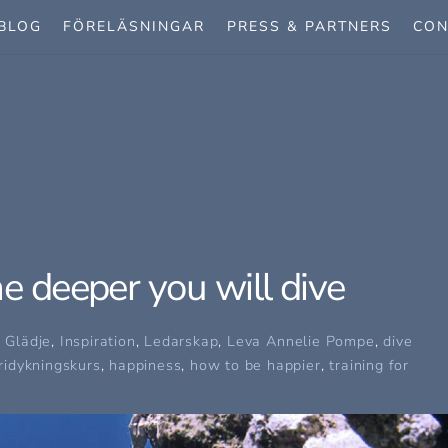
BLOG
FÖRELÄSNINGAR
PRESS & PARTNERS
CON
R
he deeper you will dive
,
Glädje
,
Inspiration
,
Ledarskap
,
Leva
Annelie Pompe
,
dive
ridykningskurs
,
happiness
,
how to be happier
,
training for