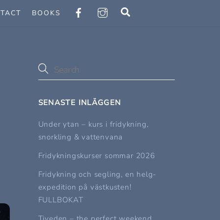
Search
TACT
BOOKS
SENASTE INLÄGGEN
Under ytan – kurs i fridykning,
snorkling & vattenvana
Fridykningskurser sommar 2026
Fridykning och segling, en helg-
expedition på västkusten!
FULLBOKAT
Tiveden – the perfect weekend