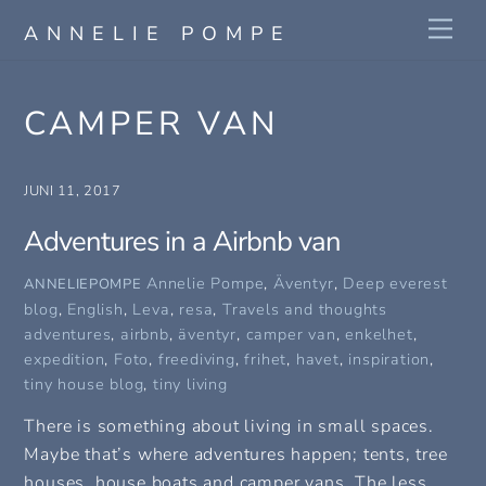
Skip
Me
ANNELIE POMPE
to
content
CAMPER VAN
JUNI 11, 2017
Adventures in a Airbnb van
Annelie Pompe
,
Äventyr
,
Deep everest
ANNELIEPOMPE
blog
,
English
,
Leva
,
resa
,
Travels and thoughts
adventures
,
airbnb
,
äventyr
,
camper van
,
enkelhet
,
expedition
,
Foto
,
freediving
,
frihet
,
havet
,
inspiration
,
tiny house blog
,
tiny living
There is something about living in small spaces.
Maybe that’s where adventures happen; tents, tree
houses, house boats and camper vans. The less