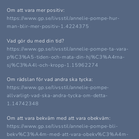
Om att vara mer positiv:
https://www.gp.se/livsstil/annelie-pompe-hur-
man-blir-mer-positiv-1.4224375
Vad gör du med din tid?
https://www.gp.se/livsstil/annelie-pompe-ta-vara-
p%C3%A5-tiden-och-mata-din-hj%C3%A4rna-
sj%C3%A4l-och-kropp-1.15962274
Om rädslan för vad andra ska tycka:
https://www.gp.se/livsstil/annelie-pompe-
allvarligt-vad-ska-andra-tycka-om-detta-
1.14742348
Om att vara bekväm med att vara obekväm:
https://www.gp.se/livsstil/annelie-pompe-bli-
bekv%C3%A4m-med-att-vara-obekv%C3%A4m-