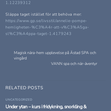
1.12239312
Släppa taget istället för att behöva mer:
https://www.gp.se/livsstil/annelie-pompe-
hemligheten-%C3%A4r-att-v%C3%A5ga-
sl%C3%A4ppa-taget-1.4179243
Magisk nära-hem upplevelse på Ästad SPA och
vingård
VANN spa och när-äventyr
RELATED POSTS
UNCATEGORIZED
Under ytan – kurs i fridykning, snorkling &