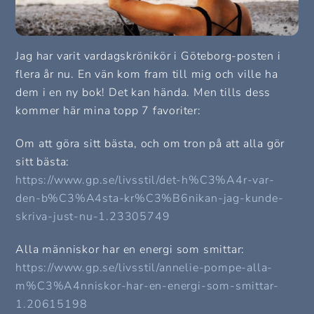
Jag har varit vardagskrönikör i Göteborg-posten i
flera år nu. En vän kom fram till mig och ville ha
dem i en ny bok! Det kan hända. Men tills dess
kommer här mina topp 7 favoriter:
Om att göra sitt bästa, och om tron på att alla gör
sitt bästa:
https://www.gp.se/livsstil/det-h%C3%A4r-var-
den-b%C3%A4sta-kr%C3%B6nikan-jag-kunde-
skriva-just-nu-1.23305749
Alla människor har en energi som smittar:
https://www.gp.se/livsstil/annelie-pompe-alla-
m%C3%A4nniskor-har-en-energi-som-smittar-
1.20615198