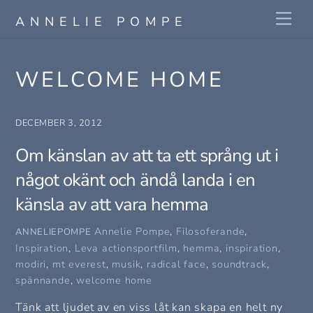
Skip
Me
ANNELIE POMPE
to
content
WELCOME HOME
DECEMBER 3, 2012
Om känslan av att ta ett språng ut i
något okänt och ändå landa i en
känsla av att vara hemma
Annelie Pompe
,
Filosoferande
,
ANNELIEPOMPE
Inspiration
,
Leva
actionsportfilm
,
hemma
,
inspiration
,
modiri
,
mt everest
,
musik
,
radical face
,
soundtrack
,
spännande
,
welcome home
Tänk att ljudet av en viss låt kan skapa en helt ny