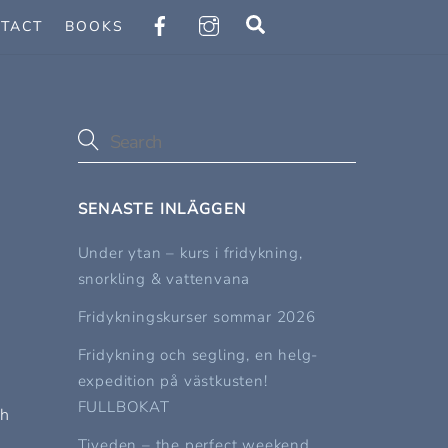
Search
TACT
BOOKS
SENASTE INLÄGGEN
Under ytan – kurs i fridykning,
snorkling & vattenvana
Fridykningskurser sommar 2026
Fridykning och segling, en helg-
expedition på västkusten!
FULLBOKAT
ch
Tiveden – the perfect weekend