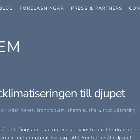
BLOG
FÖRELÄSNINGAR
PRESS & PARTNERS
CON
EM
limatiseringen till djupet
,
dr. Adel
,
havet
,
öronproblem
,
sharm el sheik
,
tryckutjämning
,
r allt långsamt. Jag noterar att vänstra örat klickar till o
när det är noterat har jag fallit 5m till neråt i djupet.