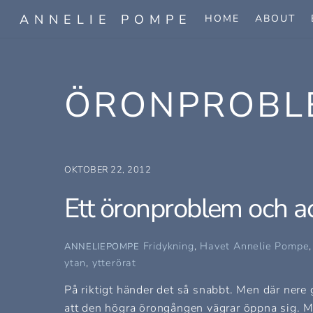
Skip
ANNELIE POMPE
HOME
ABOUT
to
content
ÖRONPROBL
OKTOBER 22, 2012
Ett öronproblem och ack
Fridykning
,
Havet
Annelie Pompe
ANNELIEPOMPE
ytan
,
ytterörat
På riktigt händer det så snabbt. Men där nere gå
att den högra örongången vägrar öppna sig. Men 