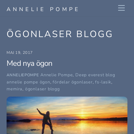
Skip
Me
ANNELIE POMPE
to
content
ÖGONLASER BLOGG
MAJ 19, 2017
Med nya ögon
Annelie Pompe
,
Deep everest blog
ANNELIEPOMPE
annelie pompe ögon
,
fördelar ögonlaser
,
fs-lasik
,
memira
,
ögonlaser blogg