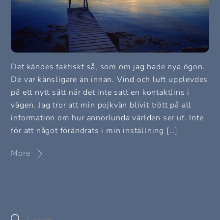
Det kändes faktiskt så, som om jag hade nya ögon.
De var känsligare än innan. Vind och luft upplevdes
på ett nytt sätt när det inte satt en kontaktlins i
vägen. Jag tror att min pojkvän blivit trött på all
information om hur annorlunda världen ser ut. Inte
för att något förändrats i min inställning […]
More