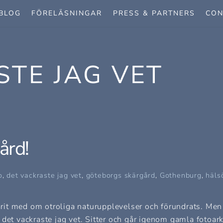
BLOG
FÖRELÄSNINGAR
PRESS & PARTNERS
CON
STE JAG VET
ård!
o
,
det vackraste jag vet
,
göteborgs skärgård
,
Gothenburg
,
häls
varit med om otroliga naturupplevelser och förundrats. Men
det vackraste jag vet. Sitter och går igenom gamla fotoark