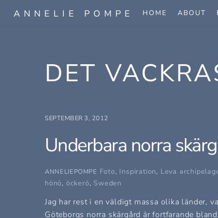
Skip
ANNELIE POMPE
HOME
ABOUT
to
content
DET VACKRA
SEPTEMBER 3, 2012
Underbara norra skärg
Foto
,
Inspiration
,
Leva
archipelag
ANNELIEPOMPE
hönö
,
öckerö
,
Sweden
Jag har rest i en väldigt massa olika länder, 
Göteborgs norra skärgård är fortfarande bland 