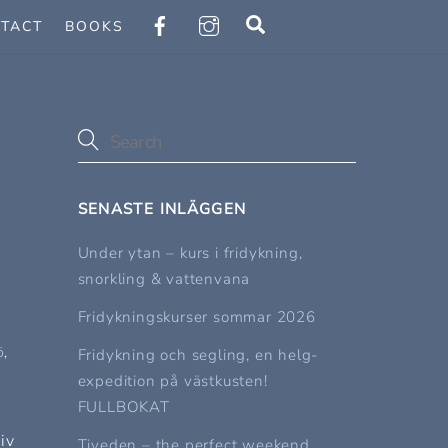
Search
TACT
BOOKS
SENASTE INLÄGGEN
Under ytan – kurs i fridykning,
snorkling & vattenvana
Fridykningskurser sommar 2026
ö
,
Fridykning och segling, en helg-
expedition på västkusten!
FULLBOKAT
iv
Tiveden – the perfect weekend