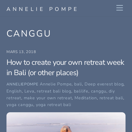
Skip
Me
ANNELIE POMPE
to
content
CANGGU
MARS 13, 2018
How to create your own retreat week
in Bali (or other places)
Annelie Pompe
,
bali
,
Deep everest blog
,
ANNELIEPOMPE
English
,
Leva
,
retreat
bali blog
,
balilife
,
canggu
,
diy
retreat
,
make your own retreat
,
Meditation
,
retreat bali
,
yoga canggu
,
yoga retreat bali