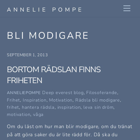
Skip
Me
ANNELIE POMPE
to
content
BLI MODIGARE
SEPTEMBER 1, 2013
BORTOM RÄDSLAN FINNS
FRIHETEN
Deep everest blog
,
Filosoferande
,
ANNELIEPOMPE
Frihet
,
Inspiration
,
Motivation
,
Rädsla
bli modigare
,
frihet
,
hantera rädsla
,
inspiration
,
leva sin dröm
,
motivation
,
våga
Om du läst om hur man blir modigare, om du tränat
på att göra saker du är lite rädd för. Då ska du