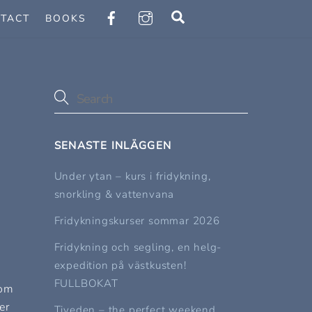
Search
TACT
BOOKS
SENASTE INLÄGGEN
Under ytan – kurs i fridykning,
snorkling & vattenvana
Fridykningskurser sommar 2026
e
Fridykning och segling, en helg-
expedition på västkusten!
FULLBOKAT
som
er
Tiveden – the perfect weekend