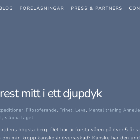
BLOG
FÖRELÄSNINGAR
PRESS & PARTNERS
CON
est mitt i ett djupdyk
xpeditioner
,
Filosoferande
,
Frihet
,
Leva
,
Mental träning
Anneli
t
,
släppa taget
ärldens högsta berg. Det här är första våren på över 5 år 
a på om min kropp kanske är överraskad? Kanske har den und