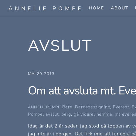
Skip
ANNELIE POMPE
HOME
ABOUT
to
content
AVSLUT
MAJ 20, 2013
Om att avsluta mt. Ever
Berg
,
Bergsbestigning
,
Everest
,
E
ANNELIEPOMPE
Pompe
,
avslut
,
berg
,
gå vidare
,
hemma
,
mt everes
Idag är det 2 år sedan jag stod på toppen av v
jag inte är i bergen. Det fick mig att funder