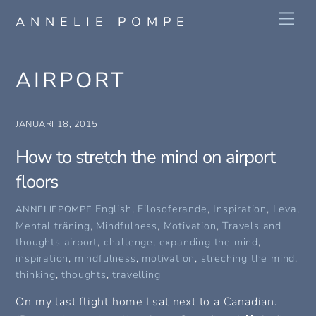
Skip
Me
ANNELIE POMPE
to
content
AIRPORT
JANUARI 18, 2015
How to stretch the mind on airport
floors
English
,
Filosoferande
,
Inspiration
,
Leva
,
ANNELIEPOMPE
Mental träning
,
Mindfulness
,
Motivation
,
Travels and
thoughts
airport
,
challenge
,
expanding the mind
,
inspiration
,
mindfulness
,
motivation
,
streching the mind
,
thinking
,
thoughts
,
travelling
On my last flight home I sat next to a Canadian.